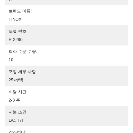
브랜드 이름:
TINOX
모델 번호:
R-2290
최소 주문 수량:
10
포장 세부 사항:
25kg/백
배달 시간:
2-3 주
지불 조건:
L/C, T/T
강조하다: