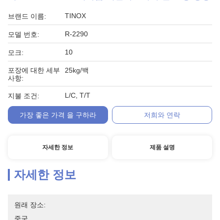
TINOX
브랜드 이름:
R-2290
모델 번호:
10
모크:
포장에 대한 세부
25kg/백
사항:
L/C, T/T
지불 조건:
가장 좋은 가격 을 구하라
저희와 연락
자세한 정보
제품 설명
자세한 정보
원래 장소:
중국