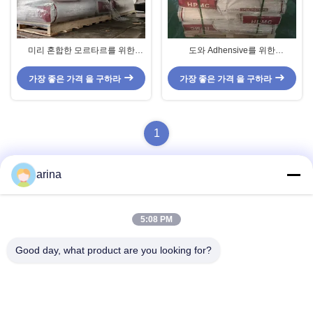
미리 혼합한 모르타르를 위한
도와 Adhensive를 위한
TINOCELL G-100K 하이드록시프
TINOCELL G-150K
로필 메틸 셀룰로오즈 에테르
Hydroxypropyl 메틸 셀루로스 에테
가장 좋은 가격 을 구하라
가장 좋은 가격 을 구하라
르 HPMC
1
arina
빠른 연락
5:08 PM
Good day, what product are you looking for?
주소
1번째 층, No.40, No.69, 정베이 중앙 거리, 화양 거리, 티안프
우 새로운 지구, 청두 도시, 쓰촨성, 중국
전화