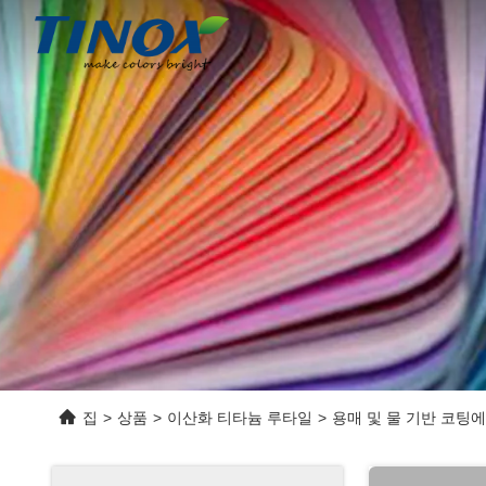
집
>
상품
>
이산화 티타늄 루타일
>
용매 및 물 기반 코팅