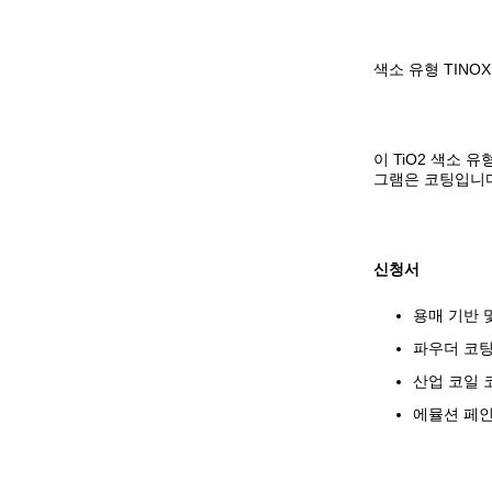
색소 유형 TINO
이 TiO2 색소 
그램은 코팅입니다
신청서
용매 기반 
파우더 코
산업 코일 
에뮬션 페인