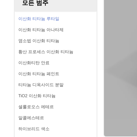
모든 범주
이산화 티타늄 루타일
이산화 티타늄 아나타제
염소법 이산화 티타늄
황산 프로세스 이산화 티타늄
이산화티탄 안료
이산화 티타늄 페인트
티타늄 디옥사이드 분말
TiO2 이산화 티타늄
셀룰로오스 에테르
알콜에스테르
하이브리드 색소