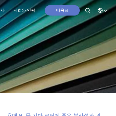
따옴표
행사
저희와 연락
용매 및 물 기반 코팅에 좋은 분산성과 광