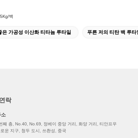
5Kg/백
좋은 가공성 이산화 티타늄 루타일
푸른 저의 티탄 백 루타
 연락
주소
번째 층, No.40, No.69, 정베이 중앙 거리, 화양 거리, 티안프우
로운 지구, 청두 도시, 쓰촨성, 중국