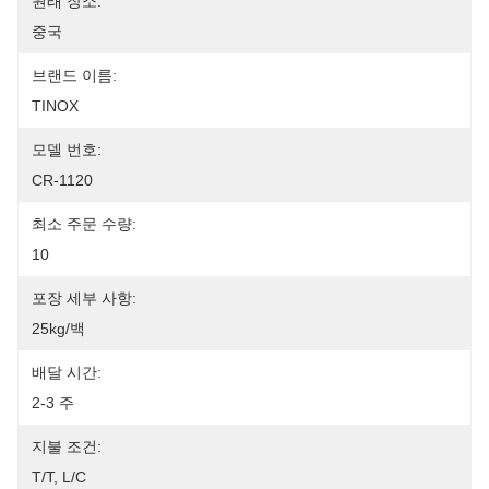
원래 장소:
중국
브랜드 이름:
TINOX
모델 번호:
CR-1120
최소 주문 수량:
10
포장 세부 사항:
25kg/백
배달 시간:
2-3 주
지불 조건:
T/T, L/C