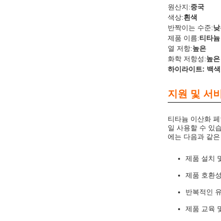
원산지:
중국
색상:
흰색
반짝이는 수준:
낮
제품 이름:
티타늄
열 저항:
높은
화학 저항성:
높은
하이라이트: 백색
지원 및 서
티타늄 이산화 페
일 사용할 수 있
에는 다음과 같은
제품 설치 
제품 호환성
반복적인 유
제품 교육 