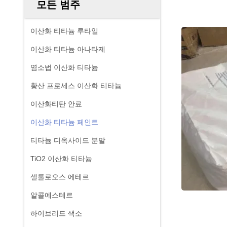
모든 범주
이산화 티타늄 루타일
이산화 티타늄 아나타제
염소법 이산화 티타늄
황산 프로세스 이산화 티타늄
이산화티탄 안료
이산화 티타늄 페인트
티타늄 디옥사이드 분말
TiO2 이산화 티타늄
셀룰로오스 에테르
알콜에스테르
하이브리드 색소