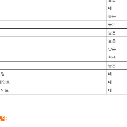
네
높은
높은
높은
높은
낮은
흰색
높은
코팅
네
 페인트
네
페인트
네
램: