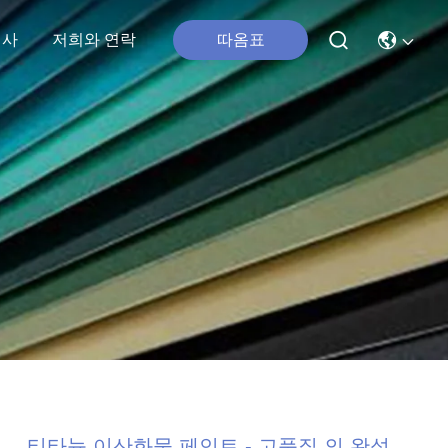
행사
저희와 연락
따옴표
티타늄 이산화물 페인트 - 고품질 의 완성