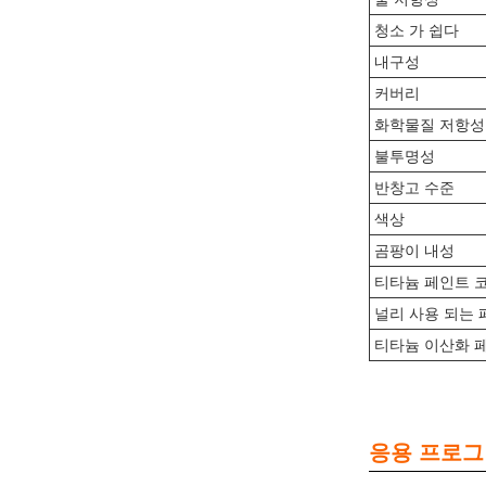
청소 가 쉽다
내구성
커버리
화학물질 저항성
불투명성
반창고 수준
색상
곰팡이 내성
티타늄 페인트 
널리 사용 되는
티타늄 이산화 
응용 프로그