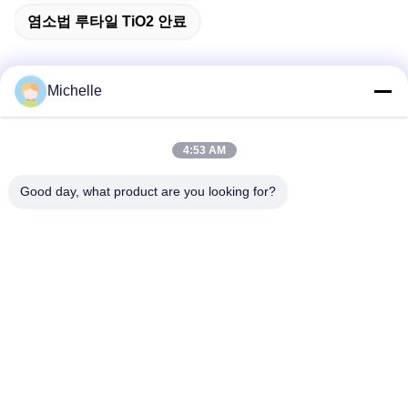
염소법 루타일 TiO2 안료
Michelle
빠른 연락
4:53 AM
주소
Good day, what product are you looking for?
1번째 층, No.40, No.69, 정베이 중앙 거리, 화양 거리, 티안프
우 새로운 지구, 청두 도시, 쓰촨성, 중국
전화
86-028-86539517
이메일
chao.h@tinoxchem.com