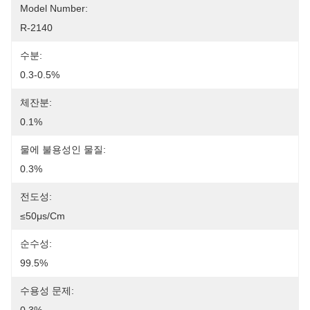
Model Number:
R-2140
수분:
0.3-0.5%
체잔분:
0.1%
물에 불용성인 물질:
0.3%
전도성:
≤50μs/cm
순수성:
99.5%
수용성 문제: