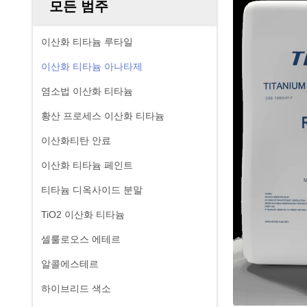
모든 범주
이산화 티타늄 루타일
이산화 티타늄 아나타제
염소법 이산화 티타늄
황산 프로세스 이산화 티타늄
이산화티탄 안료
이산화 티타늄 페인트
티타늄 디옥사이드 분말
TiO2 이산화 티타늄
셀룰로오스 에테르
알콜에스테르
하이브리드 색소