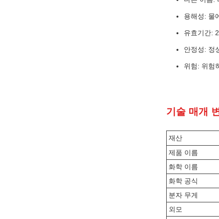
용해성: 물
유효기간: 2
안정성: 정
위험: 위험
기술 매개 
재산
제품 이름
화학 이름
화학 공식
분자 무게
외모