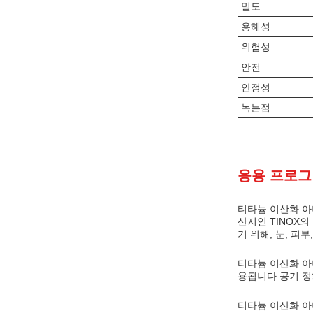
밀도
용해성
위험성
안전
안정성
녹는점
응용 프로그
티타늄 이산화 아나
산지인 TINOX의
기 위해, 눈, 피
티타늄 이산화 아나
용됩니다.공기 정
티타늄 이산화 아