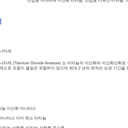
산업용 아나타제 이산화 티타늄
, 
산업용 디옥소-티타늄
, 
명
아나타세
타제 (Titanium Dioxide Anatase) 는 티타늄의 이산화와 이산화
색소로 포함이 물질은 위험하지 않으며 최대 2 년의 최적의 보관 기간을
타늄 이산화 아나타스
 아나타스 다이 옥소 티타늄
 티타늄 산화물, 티타늄 산화물 무수물