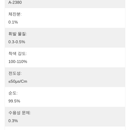
A-2380
체잔분:
0.1%
휘발 물질:
0.3-0.5%
착색 강도:
100-110%
전도성:
≤50μs/cm
순도:
99.5%
수용성 문제:
0.3%