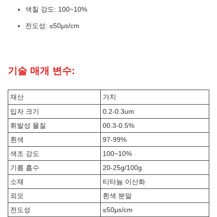
색칠 강도: 100~10%
전도성: ≤50μs/cm
기술 매개 변수:
재산
가치
입자 크기
0.2-0.3um
휘발성 물질
00.3-0.5%
흰색
97-99%
색조 강도
100~10%
기름 흡수
20-25g/100g
소재
티타늄 이산화
외모
흰색 분말
전도성
≤50μs/cm