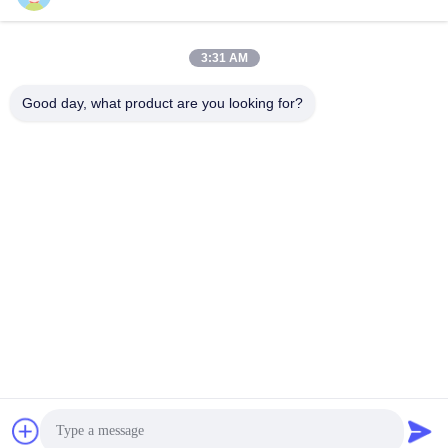
빠른 연락
3:31 AM
주소
Good day, what product are you looking for?
1번째 층, No.40, No.69, 정베이 중앙 거리, 화양 거리, 티안프
우 새로운 지구, 청두 도시, 쓰촨성, 중국
전화
86-028-86539517
이메일
chao.h@tinoxchem.com
개인정보 보호 정책
|
사이트맵
| 중국 좋은 품질 이산화 티타늄
루타일 공급자. 저작권 2022-2026 Tinox Chemical Co., Ltd. 모
두 모든 권리 보호