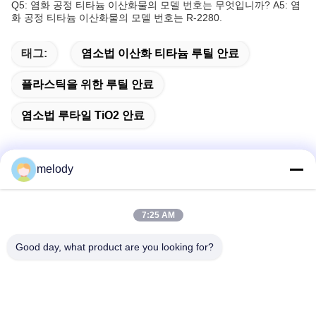
Q5: 염화 공정 티타늄 이산화물의 모델 번호는 무엇입니까?
A5: 염
화 공정 티타늄 이산화물의 모델 번호는 R-2280.
태그:
염소법 이산화 티타늄 루틸 안료
플라스틱을 위한 루틸 안료
염소법 루타일 TiO2 안료
melody
빠른 연락
7:25 AM
주소
Good day, what product are you looking for?
1번째 층, No.40, No.69, 정베이 중앙 거리, 화양 거리, 티안프
우 새로운 지구, 청두 도시, 쓰촨성, 중국
전화