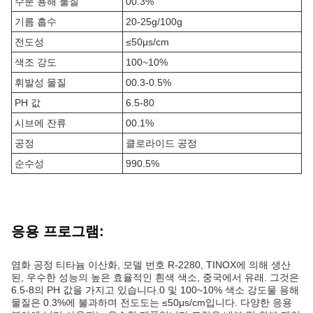
수분 용해 물질
00.3%
기름 흡수
20-25g/100g
전도성
≤50μs/cm
색조 강도
100~10%
휘발성 물질
00.3-0.5%
PH 값
6.5-80
시브에 잔류
00.1%
공정
클로라이드 공정
순수성
990.5%
응용 프로그램:
염화 공정 티타늄 이산화, 모델 번호 R-2280, TINOX에 의해 생산
된, 우수한 성능의 높은 효율적인 흰색 색소, 중국에서 유래. 그것은
6.5-8의 PH 값을 가지고 있습니다.0 및 100~10% 색소 강도물 용해
물질은 0.3%에 불과하며 전도도는 ≤50μs/cm입니다. 다양한 응용